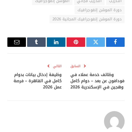
التدريب
التدريب مجاني
الموشن إنفوجرافيك
دورة الموشن إنفوجرافيك
دورة الموشن إنفوجرافيك المجانية 2026
فيسبوك
تويتر
بينتيريست
لينكدإن
Tumblr
البريد
الإلكترو
السابق
التالي
وظائف خدمة عملاء في
وظيفة إدخال بيانات بدوام
فودافون عن بعد – دوام كامل
كامل في القاهرة – فرصة
وهجين في الإسكندرية 2026
عمل 2026