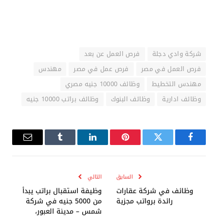
شركة وادي دجلة
فرص العمل عن بعد
فرص العمل في مصر
فرص عمل في مصر
مهندس
مهندس التخطيط
وظائف 10000 جنيه مصري
وظائف ادارية
وظائف البنوك
وظائف براتب 10000 جنيه
فيسبوك
تويتر
بينتيريست
لينكدإن
Tumblr
البريد
الإلكترو
السابق
التالي
وظائف في شركة عقارات
وظيفة استقبال براتب يبدأ
رائدة برواتب مجزية
من 5000 جنيه في شركة
شمس – مدينة العبور،