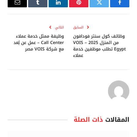
فيسبوك
تويتر
بينتيريست
لينكدإن
Tumblr
البريد
الإلكترو
السابق
التالي
وظائف كول سنتر فودافون
وظيفة ممثل خدمة عملاء
من المنزل 2025 – VOIS
Call Center – عمل عن بُعد
Egypt تطلب موظفين خدمة
مع شركة VOIS مصر
عملاء
المقالات
ذات الصلة