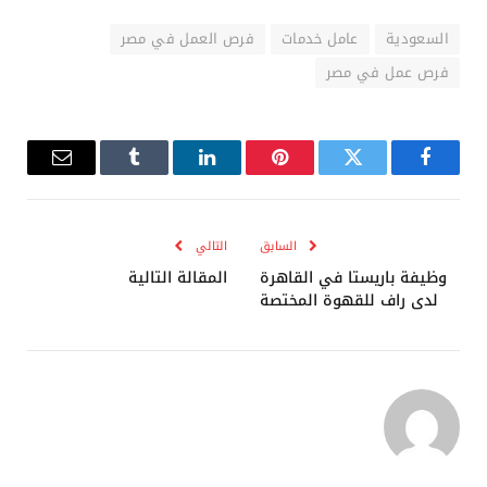
السعودية
عامل خدمات
فرص العمل في مصر
فرص عمل في مصر
فيسبوك
تويتر
بينتيريست
لينكدإن
Tumblr
البريد
الإلكترو
السابق
التالي
وظيفة باريستا في القاهرة
المقالة التالية
لدى راف للقهوة المختصة