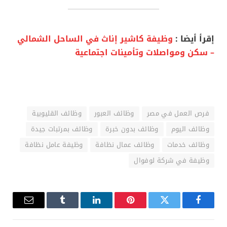
إقرأ أيضا :
وظيفة كاشير إناث في الساحل الشمالي
– سكن ومواصلات وتأمينات اجتماعية
فرص العمل في مصر
وظائف العبور
وظائف القليوبية
وظائف اليوم
وظائف بدون خبرة
وظائف بمرتبات جيدة
وظائف خدمات
وظائف عمال نظافة
وظيفة عامل نظافة
وظيفة في شركة لوفوال
فيسبوك
تويتر
بينتيريست
لينكدإن
Tumblr
البريد
الإلكترو