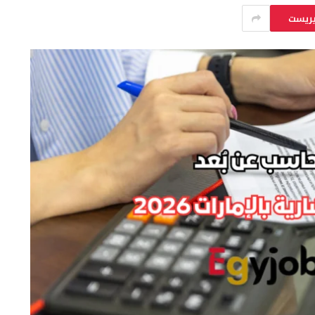
يريست