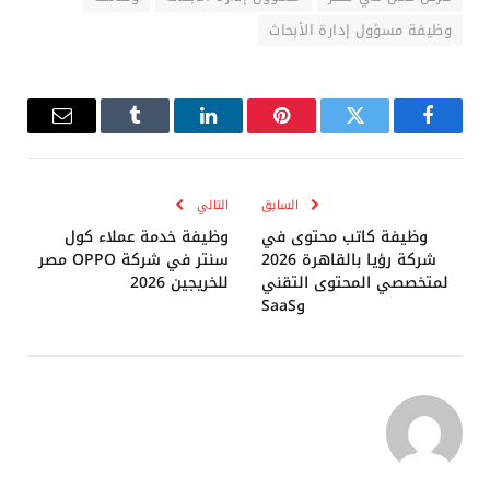
وظيفة مسؤول إدارة الأبحاث
فيسبوك
تويتر
بينتيريست
لينكدإن
Tumblr
البريد
الإلكترو
السابق
التالي
وظيفة كاتب محتوى في
وظيفة خدمة عملاء كول
شركة رؤيا بالقاهرة 2026
سنتر في شركة OPPO مصر
لمتخصصي المحتوى التقني
للخريجين 2026
وSaaS