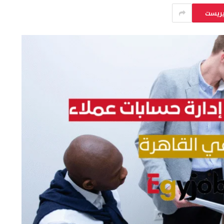
يريست