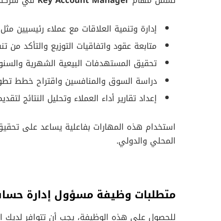
تشمل مهام
Key Account Manager
في شركة جر
إدارة وتنمية العلاقات مع عملاء رئيسيين مثل 
متابعة عقود واتفاقيات التوزيع والتأكد من ت
تحقيق المستهدفات البيعية الشهرية والسنو
دراسة السوق والمنافسين واقتراح خطط تطوير
إعداد تقارير أداء العملاء وتحليل النتائج لتقديم
استخدام هذه المهارات بفاعلية يساعد على تحقيق
المحلي والدولي.
متطلبات وظيفة مسؤول إدارة حسابا
للحصول على هذه الوظيفة، يجب أن تتوافر لديك الم