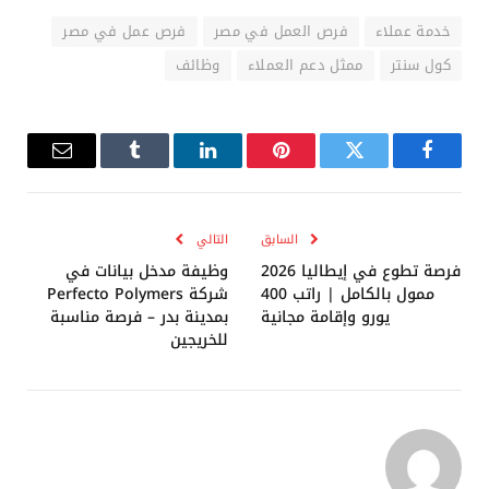
خدمة عملاء
فرص العمل في مصر
فرص عمل في مصر
كول سنتر
ممثل دعم العملاء
وظائف
فيسبوك
تويتر
بينتيريست
لينكدإن
Tumblr
البريد
الإلكترو
السابق
التالي
فرصة تطوع في إيطاليا 2026
وظيفة مدخل بيانات في
ممول بالكامل | راتب 400
شركة Perfecto Polymers
يورو وإقامة مجانية
بمدينة بدر – فرصة مناسبة
للخريجين