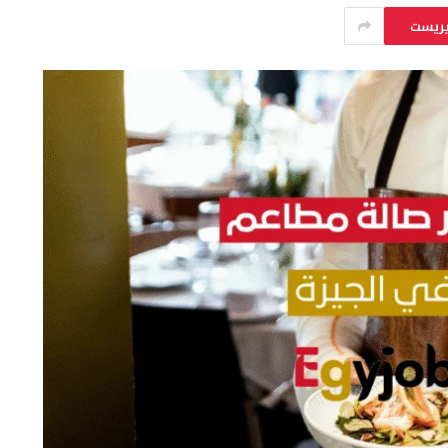
يريست