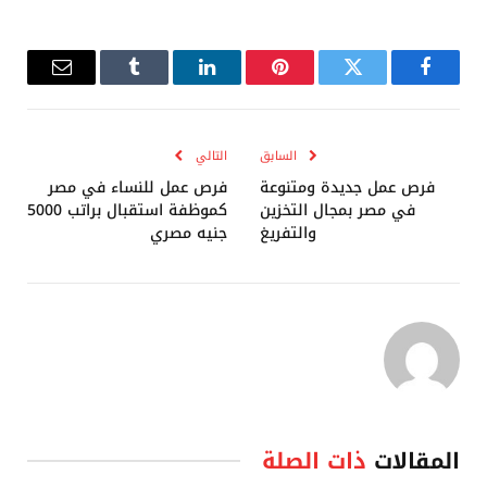
فيسبوك
تويتر
بينتيريست
لينكدإن
Tumblr
البريد
الإلكترو
السابق
التالي
فرص عمل جديدة ومتنوعة
فرص عمل للنساء في مصر
في مصر بمجال التخزين
كموظفة استقبال براتب 5000
والتفريغ
جنيه مصري
المقالات
ذات الصلة