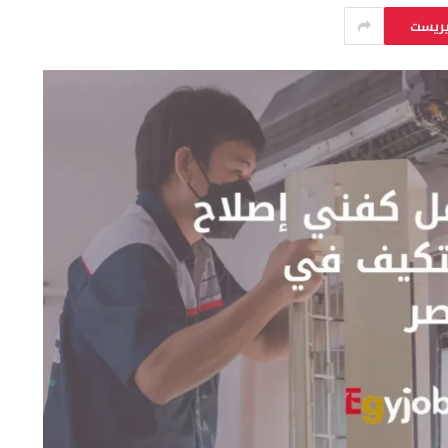
يريست