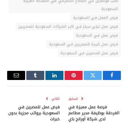
طلب موظفين في القطاع المصرفي في المملكة العربية
السعودية
فرص العمل في السعودية
فرص عمل تيلي سيلز في اكبر الشركات السعودية للمصريين
فرص عمل في السعودية
فرص عمل كبيرة للمصريين في السعودية
فرص عمل للمصرين في السعودية
فيسبوك
تويتر
بينتيريست
لينكدإن
Tumblr
البريد
الإلكترو
السابق
التالي
فرصة عمل مميزة في
فرص عمل للمصرين في
الغردقة بوظيفة مدير مطاعم
السعودية برواتب مجزية بدون
لدى شركة أورانج باي
خبرات