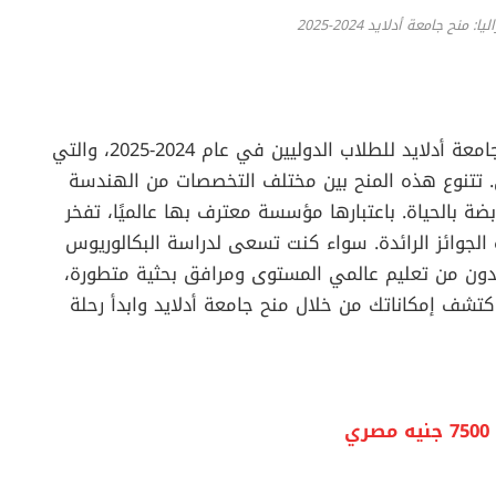
نح جامعة أدلايد 2024-2025
استكشف المنح الدراسية المرموقة التي تقدمها جامعة أدلايد للطلاب الدوليين في عام 2024-2025، والتي
ي. تتنوع هذه المنح بين مختلف التخصصات من الهندسة
نابضة بالحياة. باعتبارها مؤسسة معترف بها عالميًا، تفخر
 الجوائز الرائدة. سواء كنت تسعى لدراسة البكالوريوس
فيدون من تعليم عالمي المستوى ومرافق بحثية متطورة،
تشف إمكاناتك من خلال منح جامعة أدلايد وابدأ رحلة