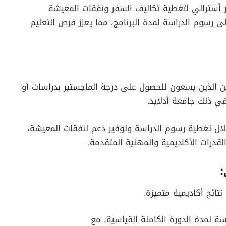
فأة مالية قيمتها 30,000 دولار أسترالي لتغطية تكاليف السفر ونفقات المعيشة
دراسة، بالإضافة إلى خصم بنسبة 50% على رسوم الدراسة لمدة البرنامج، مما يعزز فرص التعليم
يين الذين يسعون للحصول على درجة الماجستير بدراسات أو
في ذلك جامعة أدلايد.
ال تغطية رسوم الدراسة وتوفير دعم لنفقات المعيشة،
درات الأكاديمية والمهنية المتقدمة.
:
تائج أكاديمية متميزة.