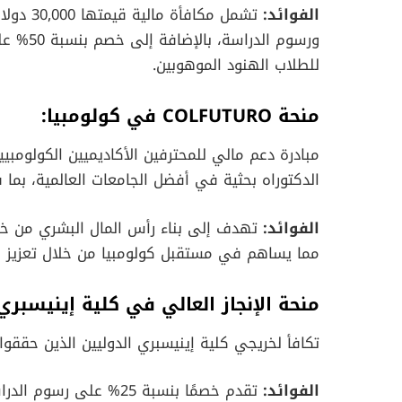
الفوائد:
تشمل مكا
ورسوم ال
للطلاب الهنود الموهوبين.
منحة COLFUTURO في كولومبيا:
مبادرة دعم مالي للمحترفين الأكاديميين الكولومب
الدكتوراه بحثية في أفضل الجامعات العالمية، بما 
الفوائد:
تهدف إلى بناء رأس المال البشري من خل
مما يساهم في مستقبل كولومبيا من خلال تعزيز الق
منحة الإنجاز العالي في كلية إينيسبري
تكافأ لخريجي كلية إينيسبري الدوليين الذين حققوا ن
الفوائد:
تقدم خصمًا بنسبة 25% على رسوم الدراسة لمدة الدورة الكاملة القياسية، مع