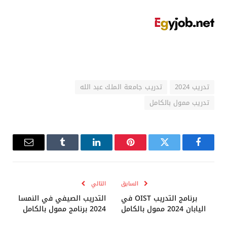
تدريب 2024
تدريب جامعة الملك عبد الله
تدريب ممول بالكامل
فيسبوك
تويتر
بينتيريست
لينكدإن
Tumblr
البريد
الإلكترو
السابق
التالي
برنامج التدريب OIST في
التدريب الصيفي في النمسا
اليابان 2024 ممول بالكامل
2024 برنامج ممول بالكامل