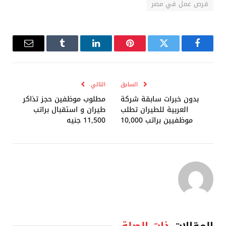
فرص عمل في مصر
فيسبوك
تويتر
بينتيريست
لينكدإن
Tumblr
البريد
الإلكترو
السابق
التالي
بدون خبرات سابقة شركة
مطلوب موظفين حجز تذاكر
العربية للطيران تطلب
طيران و استقبال براتب
موظفيين براتب 10,000
11,500 جنيه
المقالات
ذات الصلة