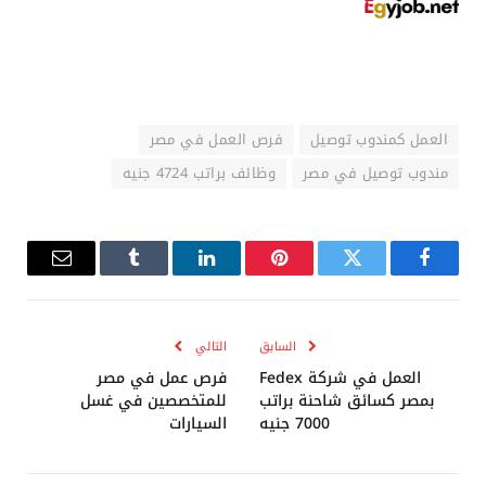
العمل كمندوب توصيل
فرص العمل في مصر
مندوب توصيل في مصر
وظائف براتب 4724 جنيه
فيسبوك
تويتر
بينتيريست
لينكدإن
Tumblr
البريد
الإلكترو
السابق
التالي
العمل في شركة Fedex
فرص عمل في مصر
بمصر كسائق شاحنة براتب
للمتخصصين في غسل
7000 جنيه
السيارات