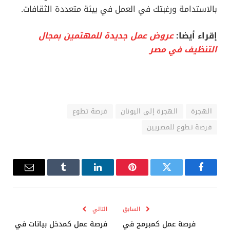
بالاستدامة ورغبتك في العمل في بيئة متعددة الثقافات.
إقراء أيضا:
عروض عمل جديدة للمهتمين بمجال
التنظيف في مصر
الهجرة
الهجرة إلى اليونان
فرصة تطوع
فرصة تطوع للمصريين
فيسبوك
تويتر
بينتيريست
لينكدإن
Tumblr
البريد
الإلكترو
السابق
التالي
فرصة عمل كمبرمج في
فرصة عمل كمدخل بيانات في