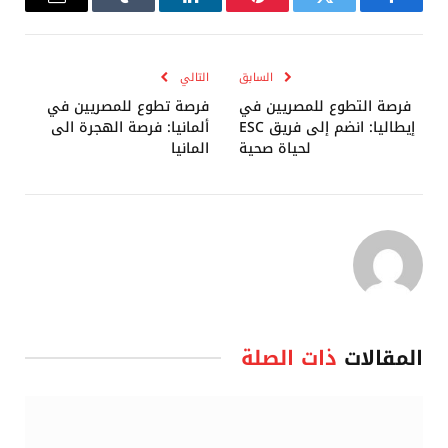
فيسبوك
تويتر
بينتيريست
لينكدإن
Tumblr
البريد
الإلكترو
السابق
التالي
فرصة التطوع للمصريين في
فرصة تطوع للمصريين في
إيطاليا: انضم إلى فريق ESC
ألمانيا: فرصة الهجرة الى
لحياة صحية
المانيا
المقالات
ذات الصلة