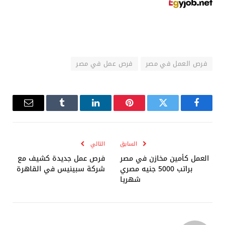
فرص العمل في مصر
فرص عمل في مصر
فيسبوك
تويتر
بينتيريست
لينكدإن
Tumblr
البريد
الإلكترو
السابق
التالي
العمل كأمين مخازن في مصر
فرص عمل جديدة كشيف مع
براتب 5000 جنيه مصري
شركة سبينيس في القاهرة
شهريا