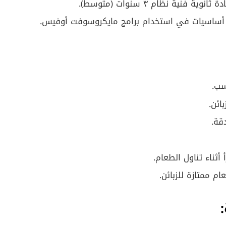
فنية نظام ٣ سنوات (متوسط).
أساسيات في استخدام برامج مايكروسوفت أوفيس.
سب.
ائن.
قة.
ثناء تناول الطعام.
م ممتازة للزبائن.