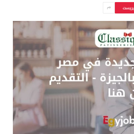
يريست