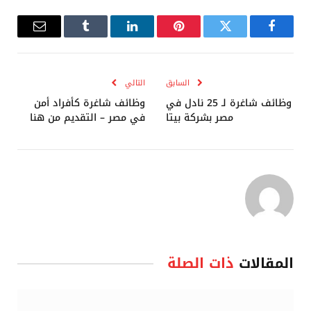
فيسبوك
تويتر
بينتيريست
لينكدإن
Tumblr
البريد
الإلكترو
السابق
التالي
وظائف شاغرة لـ 25 نادل في
وظائف شاغرة كأفراد أمن
مصر بشركة بيتا
في مصر – التقديم من هنا
المقالات
ذات الصلة