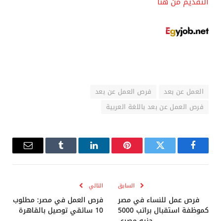
التقديم من هنا
العمل عن بعد
فرص العمل عن بعد
فرص العمل عن بعد باللغة العربية
فيسبوك
تويتر
بينتيريست
لينكدإن
Tumblr
البريد
الإلكترو
السابق
التالي
فرص عمل للنساء في مصر
فرص العمل في مصر: مطلوب
كموظفة استقبال براتب 5000
10 سائقي توصيل بالقاهرة
جنيه مصري