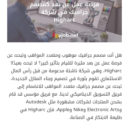
هل أنت مصمم جرافيك موهوب ومتعدد المواهب وتبحث عن
فرصة عمل عن بعد مثيرة للقيام بتأثير كبير؟ لا تبحث بعيدًا!
Higharc، وهي شركة ناشئة مدعومة من قبل رأس المال
الاستثماري تقوم بثورة في تصميم وبناء المنازل الجديدة،
تبحث عن مصمم جرافيك متعدد المواهب للانضمام إلى
فريق التسويق الديناميكي لدينا. مع فريق مؤسس قد قام
بشحن المنتجات لشركات مشهورة مثل Autodesk
وElectronic Arts وNike وApple، فإن Higharc في
طليعة الابتكار في الصناعة.