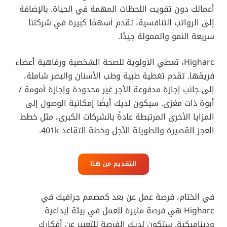
أعمالك دون تفويت اللحظات المهمة في الحياة. بالإضافة
إلى الرواتب التنافسية، تقدم أسهمًا كبيرة في شركتنا
سريعة النمو والممولة جيدًا.
Higharc، تعطي الأولوية للصحة الشخصية ورفاهية أعضاء
فريقها. تقدم تغطية طبية وطب الأسنان والبصر شاملة،
إلى جانب إجازة مدفوعة الأجر غير محدودة وإجازة أمومة /
أبوة ذات مغزى. سيكون لديك أيضًا إمكانية الوصول إلى
المزايا الأخرى المرتبطة عادةً بالشركات الكبرى، مثل خطط
العجز القصيرة والطويلة الأجل وخطة التقاعد 401k.
التقديم من هنا
في الختام، فرصة عمل عن بعد كمصمم جرافيك في
Higharc هي فرصة مثيرة للعمل في بيئة إبداعية
وديناميكية. ستكون لديك الفرصة للتعبير عن أفكارك