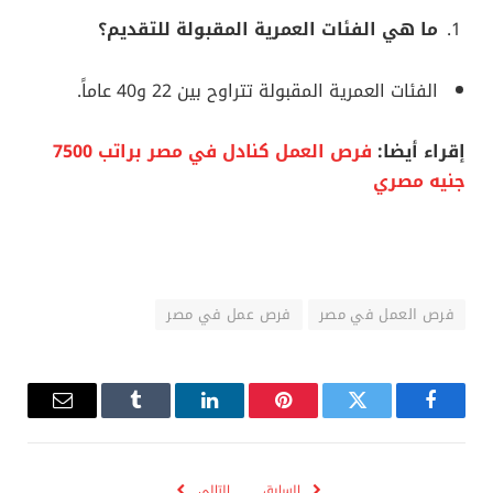
ما هي الفئات العمرية المقبولة للتقديم؟
الفئات العمرية المقبولة تتراوح بين 22 و40 عاماً.
إقراء أيضا:
فرص العمل كنادل في مصر براتب 7500
جنيه مصري
فرص العمل في مصر
فرص عمل في مصر
فيسبوك
تويتر
بينتيريست
لينكدإن
Tumblr
البريد
الإلكترو
السابق
التالي