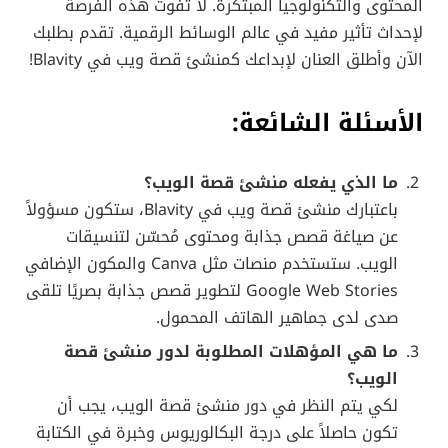
المحتوى والتكنولوجيا المبتكرة. لا تفوت هذه الفرصة
لإحداث تأثير مفيد في عالم الوسائط الرقمية. تقدم بطلبك
الآن وأطلق العنان لإبداعك كمنشئ قصة ويب في Blavity!
الأسئلة الشائعة:
ما الذي يفعله منشئ قصة الويب؟
باعتبارك منشئ قصة ويب في Blavity، ستكون مسؤولاً
عن صياغة قصص جذابة ومحتوى مُحسّن لتنسيقات
الويب. ستستخدم منصات مثل Canva والمكون الإضافي
Google Web Stories لتطوير قصص جذابة بصريًا تلقى
صدى لدى جماهير الهاتف المحمول.
ما هي المؤهلات المطلوبة لدور منشئ قصة
الويب؟
لكي يتم النظر في دور منشئ قصة الويب، يجب أن
تكون حاصلاً على درجة البكالوريوس وخبرة في الكتابة