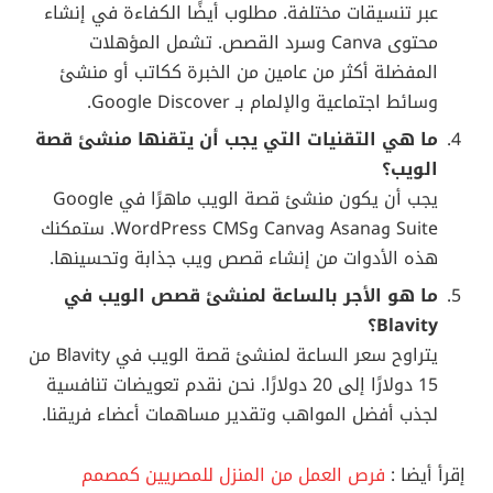
عبر تنسيقات مختلفة. مطلوب أيضًا الكفاءة في إنشاء
محتوى Canva وسرد القصص. تشمل المؤهلات
المفضلة أكثر من عامين من الخبرة ككاتب أو منشئ
وسائط اجتماعية والإلمام بـ Google Discover.
ما هي التقنيات التي يجب أن يتقنها منشئ قصة
الويب؟
يجب أن يكون منشئ قصة الويب ماهرًا في Google
Suite وAsana وCanva وWordPress CMS. ستمكنك
هذه الأدوات من إنشاء قصص ويب جذابة وتحسينها.
ما هو الأجر بالساعة لمنشئ قصص الويب في
Blavity؟
يتراوح سعر الساعة لمنشئ قصة الويب في Blavity من
15 دولارًا إلى 20 دولارًا. نحن نقدم تعويضات تنافسية
لجذب أفضل المواهب وتقدير مساهمات أعضاء فريقنا.
إقرأ أيضا :
فرص العمل من المنزل للمصريين كمصمم