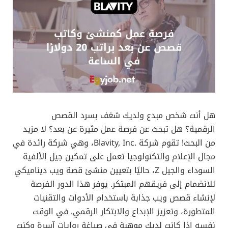
هل أنت شخص مبدع ولديك شغف بسرد القصص
الرقمية؟ هل تبحث عن فرصة عمل مثيرة عن بعد؟ لا مزيد
من البحث! تقوم شركة Blavity, Inc.‎، وهي شركة رائدة في
مجال الإعلام والتكنولوجيا تعمل على تمكين جيل الألفية
السوداء والجيل Z، حاليًا بتعيين منشئ قصة ويب ديناميكي
للانضمام إلى فريقهم المبتكر. يوفر هذا الدور الفرصة
لإنشاء قصص ويب جذابة باستخدام الأدوات والتقنيات
المتطورة، وتعزيز الإبداع والابتكار الرقمي. في الوقت
نفسه إذا كانت لديك موهبة في صياغة روايات آسرة وكنت