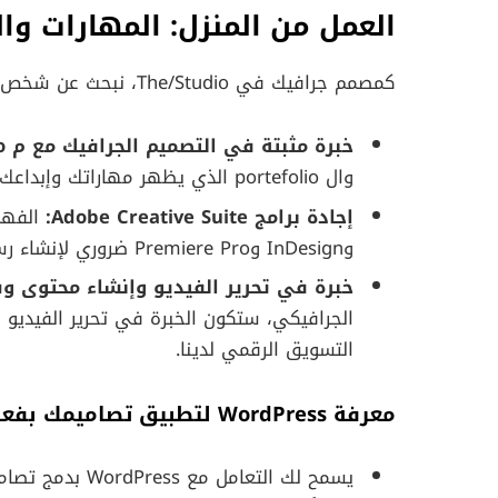
العمل من المنزل:
المهارات وا
كمصمم جرافيك في The/Studio، نبحث عن شخص يتمتع بالمؤهلات التالية:
خبرة مثبتة في التصميم الجرافيك مع م portefolio قوي يعرض أعمالك:
وال portefolio الذي يظهر مهاراتك وإبداعك وقدرتك على تقديم تصاميم جذابة بصرياً.
إجادة برامج Adobe Creative Suite:
وInDesign وPremiere Pro ضروري لإنشاء رسوم جرافيكية ومحتوى وسائط متعددة بصرية جذابة.
خبرة في تحرير الفيديو وإنشاء محتوى و
الجرافيكي، ستكون الخبرة في تحرير الفيديو
التسويق الرقمي لدينا.
معرفة WordPress لتطبيق تصاميمك بفعالية:
يسمح لك التعام