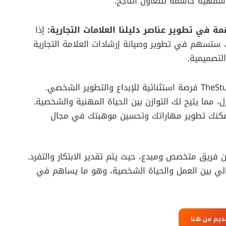
فهية حاسمة للتعاون الناجح.
ة في تطوير عناصر دليلنا العلامات التجارية:
إذا
، ستسهم في تطوير وصيانة إرشادات العلامة التجارية
لتصميمية.
ختامًا، تُعتبر فرصة العمل كمصمم جرافيك في TheStudio فرصة استثنائية للإبداع والتطوير الشخصي.
 مما يتيح لك التوازن بين الحياة المهنية والشخصية.
كرة حيث يمكنك تطوير مهاراتك وتحسين موهبتك في مجال
TheStudi، ستكون جزءًا من فريق متخصص ومبدع، حيث يتم تقدير الابتكار والتفرد.
ثالي بين العمل والحياة الشخصية، وهو ما يساهم في
ديم من هنا