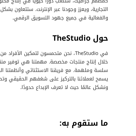
كمصمم جرافيك، ستلعب دورًا حيويًا في إنتاج محتوى 
التجارية، ويعزز وجودنا عبر الإنترنت. ستتعاون بشك
والفعالية في جميع جهود التسويق الرقمي.
حول TheStudio
في TheStudio، نحن متحمسون لتمكين الأ
خلال إنتاج منتجات مخصصة. مهمتنا هي توفير منتج
سلسة وملهمة. مع فريقنا الاستثنائي وأنظمتنا الم
يسمح لعملائنا بالتركيز على شغفهم الحقيقي وتحقي
ونشكل عالمًا حيث لا تعرف الإبداع حدودًا.
ما ستقوم به: