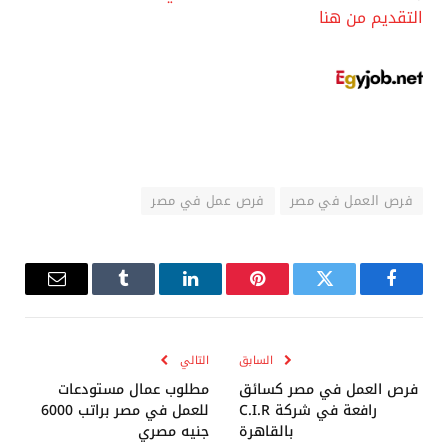
التقديم من هنا
فرص العمل في مصر
فرص عمل في مصر
فيسبوك
تويتر
بينتيريست
لينكدإن
Tumblr
البريد
الإلكترو
السابق
التالي
فرص العمل في مصر كسائق
مطلوب عمال مستودعات
رافعة في شركة C.I.R
للعمل في مصر براتب 6000
بالقاهرة
جنيه مصري