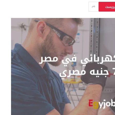
يريست