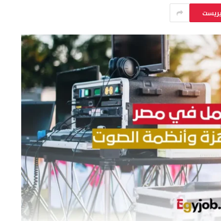
يريست