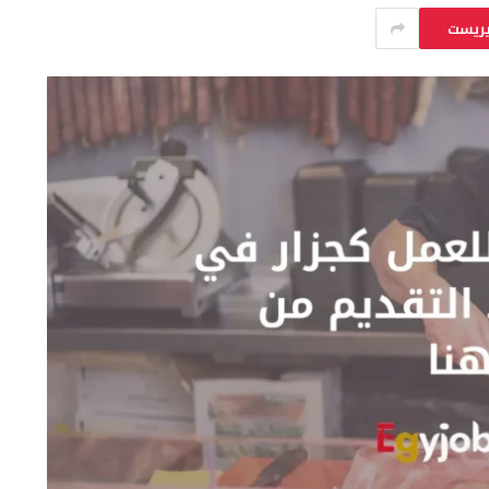
يريست