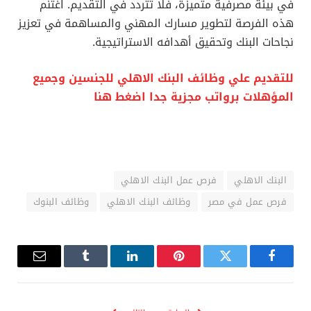
في بيئة مصرفية متميزة، فلا تتردد في التقديم. اغتنم
هذه الفرصة لتطوير مسارك المهني والمساهمة في تعزيز
نجاحات البنك وتحقيق أهدافه الاستراتيجية.
للتقديم علي وظائف البنك الاهلي للجنسين وجميع
المؤهلات برواتب مجزية جدا اضغط هنا
البنك الاهلي
فرص عمل البنك الاهلي
فرص عمل في مصر
وظائف البنك الاهلي
وظائف البنوك
فيسبوك
تويتر
بينتيريست
لينكدإن
Tumblr
البريد
الإلكترو