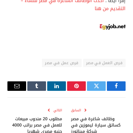
إقرأ أيضا :
أحدث الوظائف الشاغرة في مصر للنساء –
التقديم من هنا
فرص العمل في مصر
فرص عمل في مصر
فيسبوك
تويتر
بينتيريست
لينكدإن
Tumblr
البريد
الإلكترو
السابق
التالي
وظائف شاغرة في مصر
مطلوب 20 مندوب مبيعات
كسائق سيارة ليموزين في
للعمل في مصر براتب 4000
شركة ميناتورز
جنيه مصري شهريا