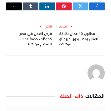
فيسبوك
تويتر
بينتيريست
لينكدإن
Tumblr
البريد
الإلكترو
السابق
التالي
مطلوب 10 عمال نظافة
فرص العمل في مصر
للعمال بمصر بدون خبرة او
كموظف خدمة عملاء –
مؤهلات
التقديم من هنا
المقالات
ذات الصلة