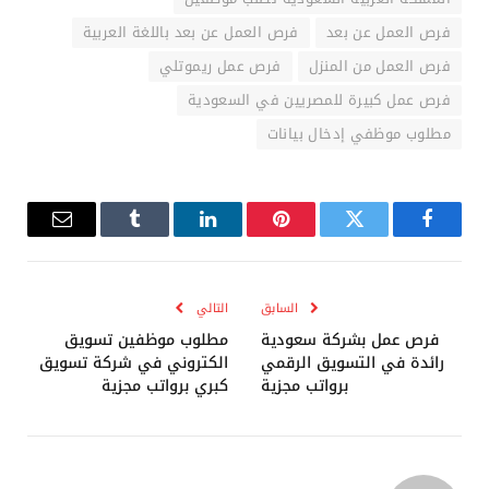
فرص العمل عن بعد
فرص العمل عن بعد باللغة العربية
فرص العمل من المنزل
فرص عمل ريموتلي
فرص عمل كبيرة للمصريين في السعودية
مطلوب موظفي إدخال بيانات
فيسبوك
تويتر
بينتيريست
لينكدإن
Tumblr
البريد
الإلكترو
السابق
التالي
فرص عمل بشركة سعودية
مطلوب موظفين تسويق
رائدة في التسويق الرقمي
الكتروني في شركة تسويق
برواتب مجزية
كبري برواتب مجزية