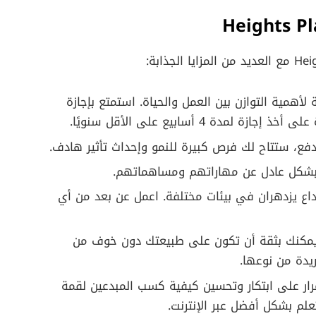
 لأهمية التوازن بين العمل والحياة. استمتع بإجازة
ة 4 أسابيع على الأقل سنويًا.
دفع، ستتاح لك فرص كبيرة للنمو وإحداث تأثير هادف.
 بشكل عادل عن مهاراتهم ومساهماتهم.
بداع يزدهران في بيئات مختلفة. اعمل عن بعد من أي
الة والشمولية: في Heights Platform، يمكنك بثقة أن تكون على طبيعتك دون خوف من
يدة من نوعها.
مرار على ابتكار وتحسين كيفية كسب المبدعين لقمة
م بشكل أفضل عبر الإنترنت.