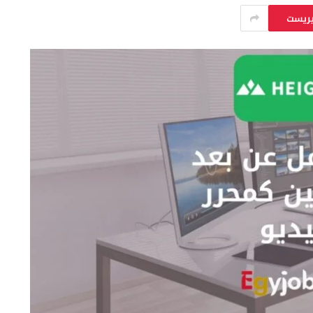
يريست