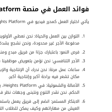
فوائد العمل في منصة Heights Platform
يأتي اختيار العمل كمحرر فيديو في Heights Platform مع العديد من المزايا الجذابة:
التوازن بين العمل والحياة: نحن نعطي الأولوية
مدفوعة الأجر غير محدودة، ونحن نشجع بشدة على أخذ إجازة لمد
فرص النمو: باعتبارك جزءًا من فريق مبدع ومن
الأجر التنافسي: نحن نؤمن بتعويض موظفينا
ساعات عمل مرنة: نحن ندرك أن الإنتاجية والإ
مكان تشعر فيه براحة أكبر وإنتاجية أكبر.
الأص
الحكم. نحن نقدر التنوع ونتبنى وجهات نظر فر
الابتكار المستمر: انضم إلى فريق يعمل باست
العيش من مهاراتهم وكيف يمكن للطلاب التعل