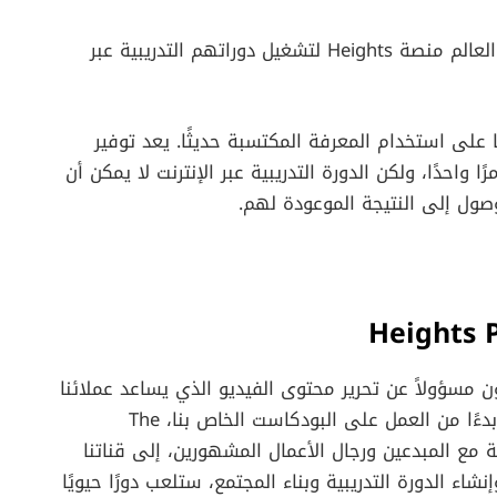
يستخدم آلاف العملاء في أكثر من 100 دولة حول العالم منصة Heights لتشغيل دوراتهم التدريبية عبر
لى استخدام المعرفة المكتسبة حديثًا. يعد توفير
ًا واحدًا، ولكن الدورة التدريبية عبر الإنترنت لا يمكن أن
وصول إلى النتيجة الموعودة لهم.
رر فيديو في Heights Platform، ستكون مسؤولاً عن تحرير محتوى الفيديو الذي يساعد عملائنا
في بناء وتنمية أعمال التعلم الناجحة عبر الإنترنت. بدءًا من العمل على البودكاست الخاص بنا، The
مقابلات ثاقبة مع المبدعين ورجال الأعمال المشهورين، إلى قناتنا
عي وإنشاء الدورة التدريبية وبناء المجتمع، ستلعب دورًا حيويًا