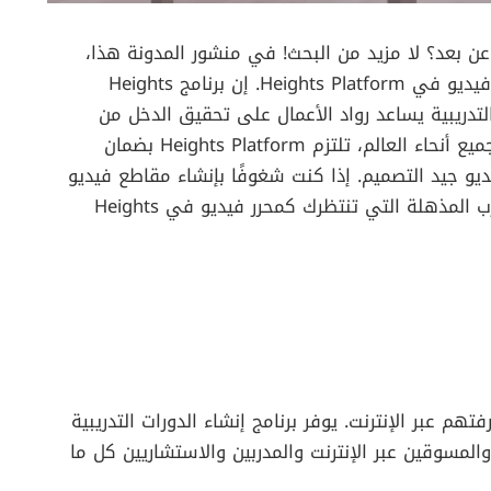
بعد؟ لا مزيد من البحث! في منشور المدونة هذا،
سوف نتعمق في الإمكانيات المثيرة للعمل كمحرر فيديو في Heights Platform. إن برنامج Heights
ورات التدريبية يساعد رواد الأعمال على تحقيق الدخل من
معارفهم عبر الإنترنت. مع الآلاف من العملاء في جميع أنحاء العالم، تلتزم Heights Platform بضمان
يو جيد التصميم. إذا كنت شغوفًا بإنشاء مقاطع فيديو
جذابة وأصلية، فاستمر في القراءة لاكتشاف التجارب المذهلة التي تنتظرك كمحرر فيديو في Heights
م عبر الإنترنت. يوفر برنامج إنشاء الدورات التدريبية
Heights Pla لرواد الأعمال والمسوقين عبر الإنترنت والمدربين والاستشاريين كل ما