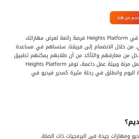
ديم من هنا
في الختام، توفر فرص العمل عن بعد كمحرر فيديو في Heights Platform فرصة رائعة لعرض مهاراتك
. من خلال الانضمام إلى فريقنا، ستساهم في مساعدة
لدخل من معارفهم والتأكد من أن طلابهم يمكنهم تطبيق
ما يتعلمونه بشكل فعال. بأجور تنافسية وساعات عمل مرنة وبيئة عمل داعمة، توفر Heights Platform
 اليوم وانطلق في رحلة مثيرة كمحرر فيديو في
ديو ومهارات جيدة في البرمجيات ذات الصلة.