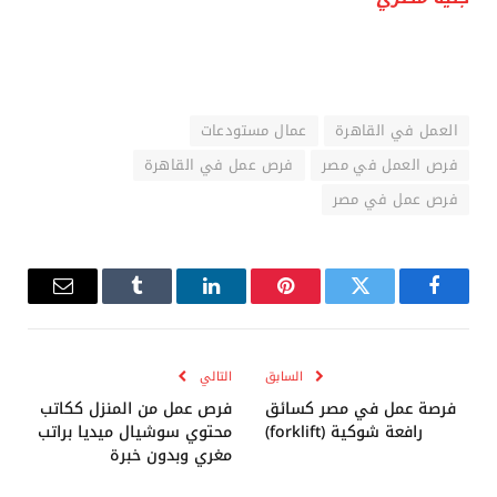
العمل في القاهرة
عمال مستودعات
فرص العمل في مصر
فرص عمل في القاهرة
فرص عمل في مصر
فيسبوك
تويتر
بينتيريست
لينكدإن
Tumblr
البريد
الإلكترو
السابق
التالي
فرصة عمل في مصر كسائق
فرص عمل من المنزل ككاتب
رافعة شوكية (forklift)
محتوي سوشيال ميديا براتب
مغري وبدون خبرة