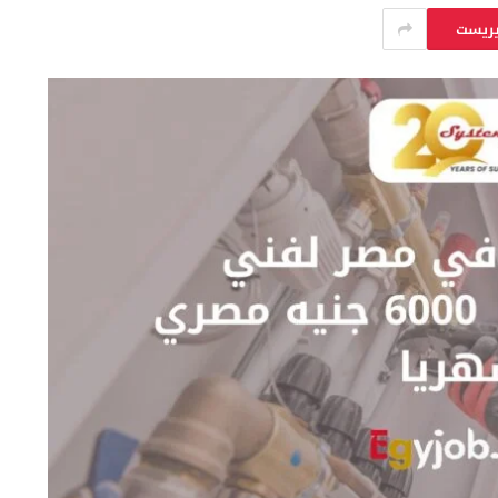
يريست