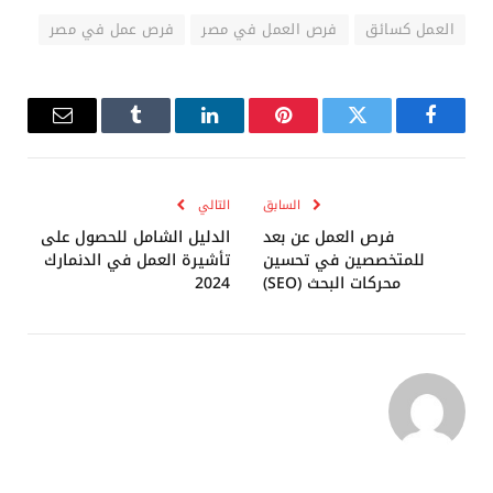
العمل كسائق
فرص العمل في مصر
فرص عمل في مصر
فيسبوك
تويتر
بينتيريست
لينكدإن
Tumblr
البريد
الإلكترو
السابق
التالي
فرص العمل عن بعد
الدليل الشامل للحصول على
للمتخصصين في تحسين
تأشيرة العمل في الدنمارك
محركات البحث (SEO)
2024