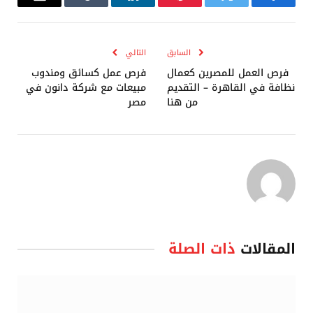
فيسبوك
تويتر
بينتيريست
لينكدإن
Tumblr
البريد
الإلكترو
السابق
التالي
فرص العمل للمصرين كعمال
فرص عمل كسائق ومندوب
نظافة في القاهرة – التقديم
مبيعات مع شركة دانون في
من هنا
مصر
المقالات
ذات الصلة