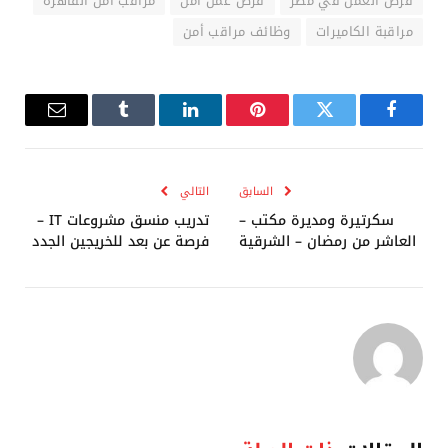
فرص العمل في مصر
فرص عمل أمن
مراقب أمن القاهرة
مراقبة الكاميرات
وظائف مراقب أمن
فيسبوك
تويتر
بينتيريست
لينكدإن
Tumblr
البريد
الإلكترو
السابق
التالي
سكرتيرة ومديرة مكتب –
تدريب منسق مشروعات IT –
العاشر من رمضان – الشرقية
فرصة عن بعد للخريجين الجدد