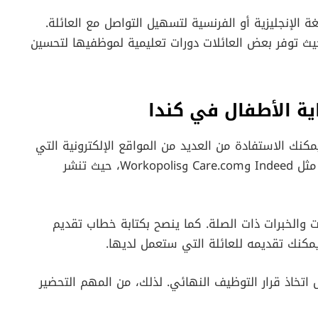
ة الإنجليزية أو الفرنسية لتسهيل التواصل مع العائلة.
 حيث توفر بعض العائلات دورات تعليمية لموظفيها لتحسين
ية الأطفال في كندا
كنك الاستفادة من العديد من المواقع الإلكترونية التي
تعلن عن هذه الفرص. تشمل هذه المواقع منصات مثل Indeed وCare.com وWorkopolis، حيث تنشر
 والخبرات ذات الصلة. كما ينصح بكتابة خطاب تقديم
كنك تقديمه للعائلة التي ستعمل لديها.
 اتخاذ قرار التوظيف النهائي. لذلك، من المهم التحضير