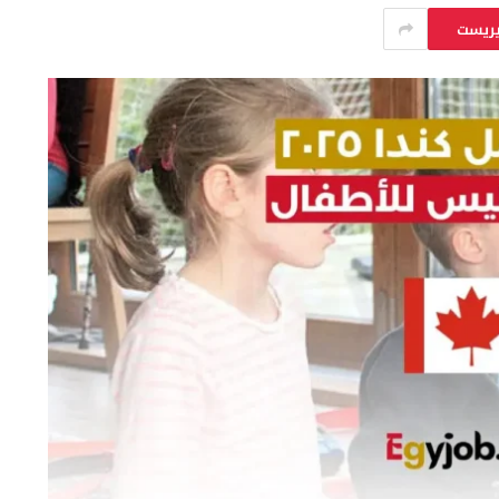
يريست