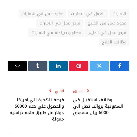
الامارات
العمل في الامارات
عقود عمل في الامارات
عقود عمل في الخليج
فرص عمل في الامارات
فرص عمل في الخليج
مطلوب صيادلة في الامارات
وظائف الخليج
فيسبوك
تويتر
بينتيريست
لينكدإن
Tumblr
البريد
الإلكترو
السابق
التالي
وظائف استقبال في
فرصة للهجرة الي امريكا
السعودية برواتب تصل الي
والحصول علي دعم 50000
6000 ريال سعودي
دولار عن طريق منحة دراسية
ممولة