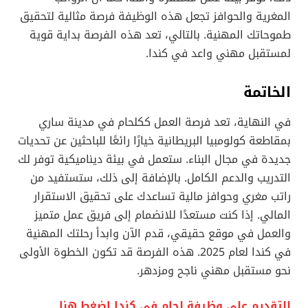
المغرية والحوافز تجعل هذه الوظيفة فرصة مثالية لتحقيق
طموحاتك المهنية. بالتالي، تعد هذه الفرصة بداية قوية
لمستقبل مهني واعد في كندا.
الخاتمة
في النهاية، تعد فرصة العمل ككلحام في مدينة ساري
بمقاطعة كولومبيا البريطانية خيارًا رائعًا للباحثين عن تحديات
جديدة في مجال البناء. ستعمل في بيئة ديناميكية توفر لك
التدريب والدعم الكامل. بالإضافة إلى ذلك، ستستفيد من
راتب مغري وحوافز مالية تساعدك على تحقيق الاستقرار
المالي. إذا كنت مستعدًا للانضمام إلى فريق عمل متميز
والعمل في موقع حقيقي، قدم الآن وابدأ رحلتك المهنية
في كندا لعام 2025. هذه الفرصة قد تكون الخطوة الأولى
نحو مستقبل مهني ناجح ومزدهر.
للتقديم علي وظيفة لحام في كندا اضغط هنا