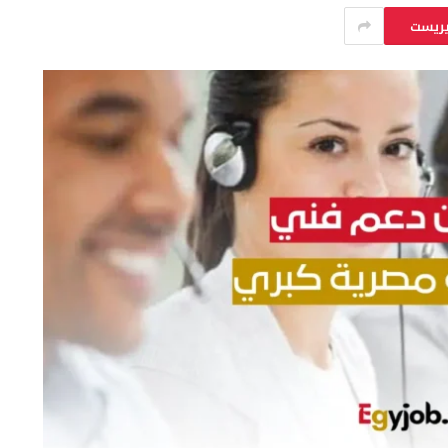
يريست