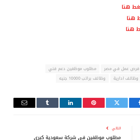
ط هنا
 هنا
 هنا
فرص عمل في مصر
مطلوب موظفين دعم فني
وظائف ادارية
وظائف براتب 10000 جنيه
يسبوك
تويتر
بينتيريست
لينكدإن
Tumblr
البريد
الإلكتروني
التالي
مطلوب موظفين في شركة سعودية كبري