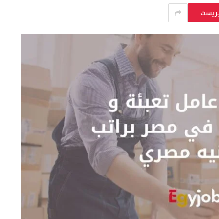
يريست