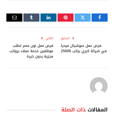
فيسبوك
تويتر
بينتيريست
لينكدإن
Tumblr
البريد
الإلكترو
السابق
التالي
فرص عمل سوشيال ميديا
فرص عمل نون مصر تطلب
في شركة كبري براتب 25000
موظفين خدمة عملاء برواتب
مجزية بدون خبرة
المقالات
ذات الصلة