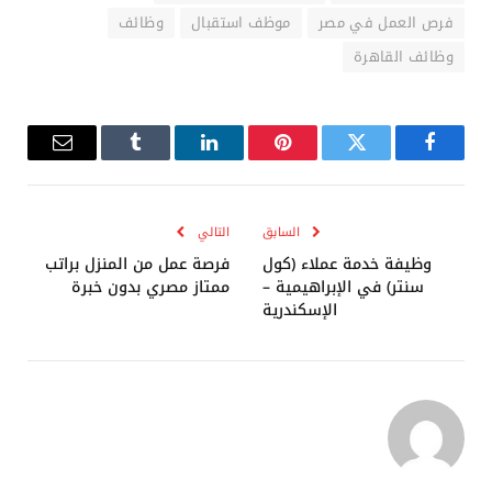
فرص العمل في مصر
موظف استقبال
وظائف
وظائف القاهرة
فيسبوك
تويتر
بينتيريست
لينكدإن
Tumblr
البريد
الإلكترو
السابق
التالي
وظيفة خدمة عملاء (كول
فرصة عمل من المنزل براتب
سنتر) في الإبراهيمية –
ممتاز مصري بدون خبرة
الإسكندرية