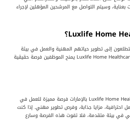
 بعناية، وسيتم التواصل مع المرشحين المؤهلين لإجراء
يتطلعون إلى تطوير حياتهم المهنية والعمل في بيئة
تقدم الدعم المستمر والتقدير للجهود. العمل مع Luxlife Home Healthcare يمنح الموظفين فرصة حقيقية
تعد وظيفة Registered Nurse في شركة Luxlife Home Healthcare بالإمارات فرصة مميزة للعمل في
عمل احترافية، مزايا جذابة، وفرص تطوير مهني. إذا كنت
ي في بيئة متقدمة، فلا تفوت هذه الفرصة وسارع