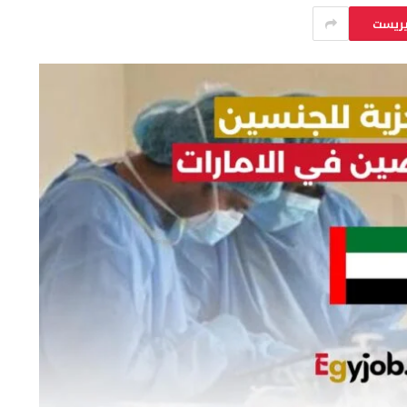
يريست