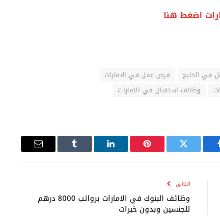
رات اضغط هنا
 في الخليج
فرص عمل في الامارات
ات
وظائف استقبال في الامارات
يسبوك
تويتر
بينتيريست
لينكدإن
Tumblr
البريد
الإلكتروني
التالي
وظائف البنوك في الامارات برواتب 8000 درهم
للجنسين وبدون خبرات