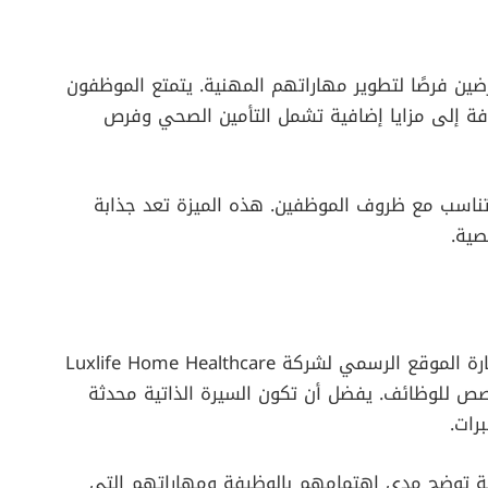
ين فرصًا لتطوير مهاراتهم المهنية. يتمتع الموظفون
ضافة إلى مزايا إضافية تشمل التأمين الصحي وفرص
تناسب مع ظروف الموظفين. هذه الميزة تعد جذابة
صية.
للمهتمين بالتقديم على هذه الوظيفة، يمكنهم زيارة الموقع الرسمي لشركة Luxlife Home Healthcare
لمخصص للوظائف. يفضل أن تكون السيرة الذاتية محدثة
رات.
ية توضح مدى اهتمامهم بالوظيفة ومهاراتهم التي