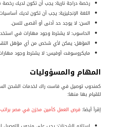
رخصة دراجة نارية: يجب أن تكون لديك رخصة قي
اللغة الإنجليزية: يجب أن تكون لديك أساسيات ا
السن: لا يوجد حد أدنى أو أقصى للسن.
الحاسوب: لا يشترط وجود مهارات في استخدا
المؤهل: يمكن لأي شخص من أي مؤهل التقد
مايكروسوفت أوفيس: لا يشترط وجود مهارات
المهام والمسؤوليات
كمندوب توصيل في فاست راك لخدمات الشحن السر
للقيام بها منها:
إقرأ أيضا:
فرص العمل كأمين مخزن في مصر براتب 5000 جنيه مصري
استلام الشحنات: يجب على مندوب التوصيل ا