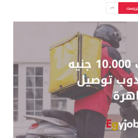
يريست