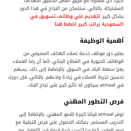
أخيرًا، كن متعاونًا مع فريق العمل لتحقيق الأهداف
المشتركة. بالتالي، ستتمكن من النجاح في هذا الدور
بشكل كبير.
لتقديم علي وظائف تسويق في
السعودية براتب كبير اضغط هنا
أهمية الوظيفة
يعتبر دور موظف خدمة عملاء الهاتف المصرفي من
الوظائف الحيوية في القطاع البنكي. كما أن رضا العملاء
يعزز سمعة البنك في السوق. بالإضافة إلى ذلك، يسهم
تحسين تجربة العملاء في زيادة ولاءهم. بالتالي، فإن دورك
في atmaal سيكون له تأثير كبير على نجاح البنك.
فرص التطور المهني
توفر atmaal فرصًا كبيرة للنمو المهني. بالإضافة إلى
التدريب المستمر، يمكنك الحصول على فرص للترقية مع
مرور الوقت. كما ستكتسب خبرة قيمة في التعامل مع