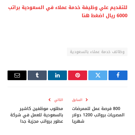
للتقديم علي وظيفة خدمة عملاء في السعودية براتب
6000 ريال اضغط هنا
وظائف خدمة عملاء بالسعودية
فيسبوك
تويتر
بينتيريست
لينكدإن
Tumblr
البريد
الإلكترو
السابق
التالي
800 فرصة عمل للممرضات
مطلوب موظفين كاشير
المصريات برواتب 1200 دولار
بالسعودية للعمل في شركة
شهريا
عطور برواتب مجزية جدا